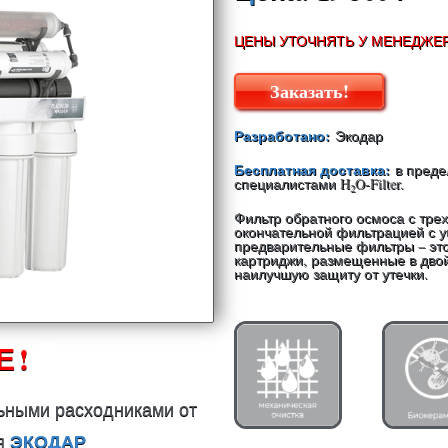
ЦЕНЫ УТОЧНЯТЬ У МЕНЕДЖЕР
Заказать!
Разработано:
Экодар
Бесплатная доставка:
в пред
специалистами
H
O-Filter
.
2
Фильтр обратного осмоса с тре
окончательной фильтрацией с 
предварительные фильтры – эт
картриджи, размещенные в двой
наилучшую защиту от утечки.
 !
ьными расходниками от
ЭКОДАР
я