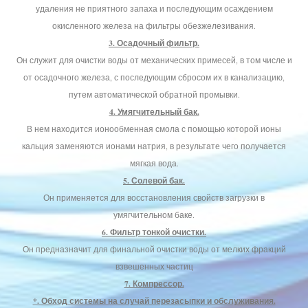
удаления не приятного запаха и последующим осаждением
окисленного железа на фильтры обезжелезивания.
3. Осадочный фильтр.
Он служит для очистки воды от механических примесей, в том числе и
от осадочного железа, с последующим сбросом их в канализацию,
путем автоматической обратной промывки.
4. Умягчительный бак.
В нем находится ионообменная смола с помощью которой ионы
кальция заменяются ионами натрия, в результате чего получается
мягкая вода.
5. Солевой бак.
Он применяется для восстановления свойств загрузки в
умягчительном баке.
6. Фильтр тонкой очистки.
Он предназначит для финальной очистки воды от мелких фракций
взвешенных частиц
7. Компрессор.
*. Обход системы на случай перезасыпки и обслуживания.