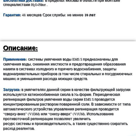
Бесплатная доставка:
в пределах
Москвы и области при монтаже
специалистами H
O-Filter .
2
Гарантия:
10 лет
48 месяцев
Срок службы:
не менее
Описание:
Применение:
системы умягчения воды EMS S предназначены для
смягчения воды, снижения жесткости и предотвращения образования
накипи в системах холодного и горячего водоснабжения, защиты
водонагревательных приборов (в том числе стиральных и посудомоечных
машин) и уменьшения расхода моющих средств.
Загрузка:
в умягчителях данной серии в качестве фильтрующей загрузки
используется катионообменная смола в Na-форме. Периодическая
регенерация фильтров умягчения воды серии EMS S проводится
концентрированным раствором поваренной соли. В зависимости от типа
автоматического устройства управления регенерация проводится
“сверху-вниз” (V1DM) или “снизу-вверх” (V1UM). Использование
противоточной регенерации позволяет увеличить
ресурс системы и производительность, а также существенно сократить
расход реагентов.